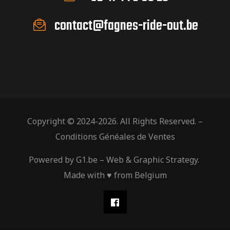
a
è
e
contact@fagnes-ride-out.be
n
v
É
e
i
m
v
e
g
Copyright © 2024-2026. All Rights Reserved. –
è
n
Conditions Généales de Ventes
a
t
Powered by
G1.be
– Web & Graphic Strategy.
n
Made with ♥ from Belgium
t
e